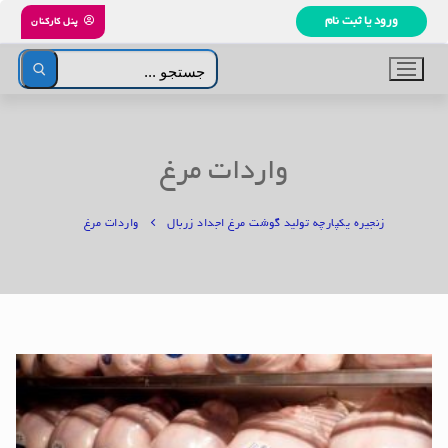
رش
ورود یا ثبت نام
پنل کارکنان
ه
حتوا
جستجو
برای:
واردات مرغ
زنجیره یکپارچه تولید گوشت مرغ اجداد زربال
واردات مرغ