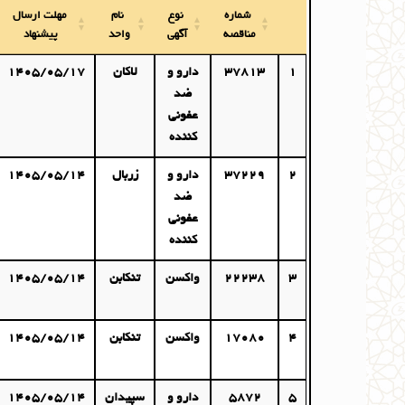
شماره
نوع
نام
مهلت ارسال
مناقصه
آگهی
واحد
پیشنهاد
1
37813
دارو و
لاکان
1405/05/17
ضد
عفونی
کننده
2
37229
دارو و
زربال
1405/05/14
ضد
عفونی
کننده
3
22238
واکسن
تنکابن
1405/05/14
4
17080
واکسن
تنکابن
1405/05/14
5
5872
دارو و
سپیدان
1405/05/14