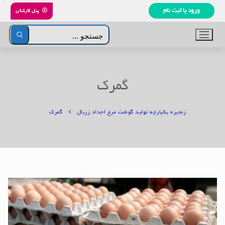
رش
ورود یا ثبت نام
پنل کارکنان
ه
حتوا
جستجو
برای:
گمرک
زنجیره یکپارچه تولید گوشت مرغ اجداد زربال
گمرک