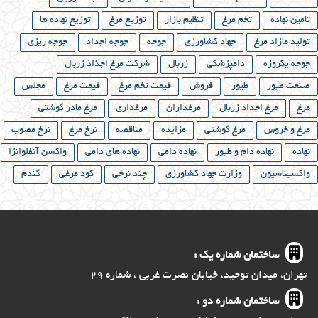
امین نهاده
تخم مرغ
تنظیم بازار
توزیع مرغ
توزیع نهاده ها
ولید مازاد مرغ
جهاد کشاورزی
جوجه
جوجه اجداد
جوجه ریزی
وجه یکروزه
دامپزشکی
زربال
شرکت مرغ اجذاذ زربال
نعت طیور
طیور
فروش
قیمت تخم مرغ
قیمت مرغ
مجلس
رغ
مرغ اجداد زربال
مرغداران
مرغداری
مرغ مادر گوشتی
رغ و خروس
مرغ گوشتی
مزایده
مناقصه
نرخ مرغ
نرخ مصوب
هاده
نهاده دام و طیور
نهاده دامی
نهاده های دامی
واکسن آنفلوانزا
اکسیناسیون
وزارت جهاد کشاورزی
چند نرخی
کود مرغی
گندم
ساختمان شماره یک :
تهران، میدان توحید، خیابان نصرت غربی ، شماره ۲۹
ساختمان شماره دو :