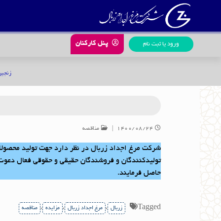
رش
ه
حتوا
پنل کارکنان
ورود یا ثبت نام
زنجیر
۱۴۰۰/۰۸/۲۴
|
مناقصه
شرکت مرغ اجداد زربال در نظر دارد جهت تولید محصولات
حاصل فرمایند.
،
،
،
Tagged
زربال
مرغ اجداد زربال
مزایده
مناقصه