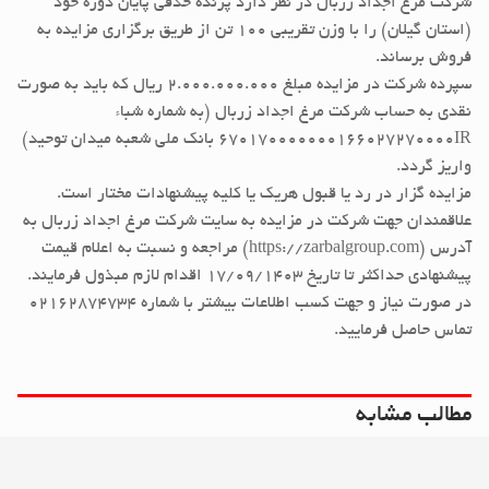
شرکت مرغ اجداد زربال در نظر دارد پرنده حذفی پایان دوره خود
(استان گیلان) را با وزن تقریبی ۱۰۰ تن از طریق برگزاری مزایده به
فروش برساند.
سپرده شرکت در مزایده مبلغ 2.000.000.000 ریال که باید به صورت
نقدی به حساب شرکت مرغ اجداد زربال (به شماره شباء
670170000000166027270000IR بانک ملی شعبه میدان توحید)
واریز گردد.
مزایده گزار در رد یا قبول هریک یا کلیه پیشنهادات مختار است.
علاقمندان جهت شرکت در مزایده به سایت شرکت مرغ اجداد زربال به
آدرس (https://zarbalgroup.com) مراجعه و نسبت به اعلام قیمت
پیشنهادی حداکثر تا تاریخ 17/09/1403 اقدام لازم مبذول فرمایند.
در صورت نیاز و جهت کسب اطلاعات بیشتر با شماره ۰۲۱۶۲۸۷۴۷۳۴
تماس حاصل فرمایید.
مطالب مشابه