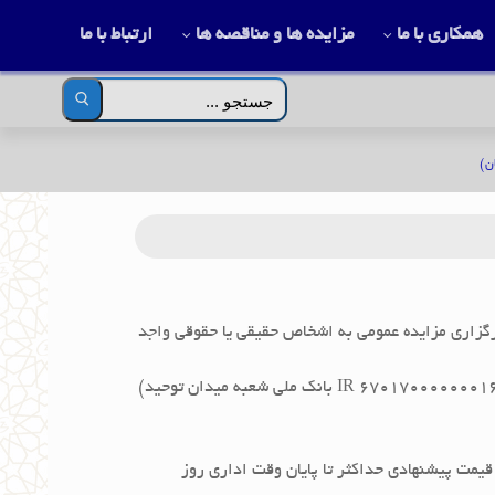
همکاری با ما
مزایده ها و مناقصه ها
ارتباط با ما
جستجو
برای:
ن)
ر نظر دارد نسبت به فروش پرنده حذفی خود (گیلان _لاکان) با وزن تقریبی ۱۷ تن از طریق برگزاری مزایده عمومی به اشخاص حقیقی یا حقوقی واجد
میزان سپرده شرکت در مزایده مبلغ 500.000.000 ریال که باید به حساب شرکت مرغ اجداد زربال (به شماره شباء 670170000000166027270000 IR بانک ملی شعبه میدان توحید)
ل به آدرس (https://zarbalgroup.com) مراجعه و نسبت به اعلام قیمت پیشنهادی حداکثر تا پایان وقت اداری روز