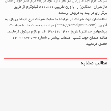
شرکت مرغ اجداد زربال در نظر دارد کود مزرعه مرغ مادر خود (استان
مازندران –تنکابن) را با وزن تقریبی ۵۰۰.۰۰۰ کیلوگرم از طریق
برگزاری مزایده به فروش برساند.
علاقمندان جهت شرکت در مزایده به سایت شرکت مرغ اجداد زربال به
آدرس (https://zarbalgroup.com) مراجعه و نسبت به اعلام قیمت
پیشنهادی حداکثرتا تاریخ 27/12/1402 اقدام لازم مبذول فرمایند.
علاقه مندان جهت کسب اطلاعات بیشتر با شماره 02162874734
حاصل فرمایید
مطالب مشابه